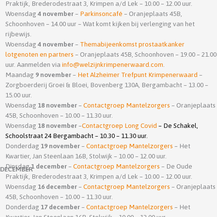
Praktijk, Brederodestraat 3, Krimpen a/d Lek – 10.00 – 12.00 uur.
Woensdag
4 november
–
Parkinsoncafé
– Oranjeplaats 45B,
Schoonhoven – 14.00 uur – Wat komt kijken bij verlenging van het
rijbewijs.
Woensdag
4 november
–
Themabijeenkomst prostaatkanker
lotgenoten en partners
– Oranjeplaats 45B, Schoonhoven – 19.00 – 21.00
uur. Aanmelden via
info@welzijnkrimpenerwaard.com
.
Maandag
9 november
–
Het Alzheimer Trefpunt Krimpenerwaard
–
Zorgboerderij Groei & Bloei, Bovenberg 130A, Bergambacht – 13.00 –
15.00 uur.
Woensdag
18
november
–
Contactgroep Mantelzorgers
– Oranjeplaats
45B, Schoonhoven – 10.00 – 11.30 uur.
Woensdag
18 november
–
Contactgroep Long Covid
– De Schakel,
Schoolstraat 24 Bergambacht – 10.30 – 11.30 uur.
Donderdag
19 november
–
Contactgroep Mantelzorgers
– Het
Kwartier, Jan Steenlaan 16B, Stolwijk – 10.00 – 12.00 uur.
Dinsdag
1 december
–
Contactgroep Mantelzorgers
– De Oude
DECEMBER
Praktijk, Brederodestraat 3, Krimpen a/d Lek – 10.00 – 12.00 uur.
Woensdag
16
december
–
Contactgroep Mantelzorgers
– Oranjeplaats
45B, Schoonhoven – 10.00 – 11.30 uur.
Donderdag
17 december
–
Contactgroep Mantelzorgers
– Het
Kwartier, Jan Steenlaan 16B, Stolwijk – 10.00 – 12.00 uur.