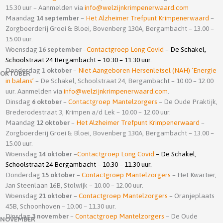
15.30 uur – Aanmelden via
info@welzijnkrimpenerwaard.com
Maandag
14 september
–
Het Alzheimer Trefpunt Krimpenerwaard
–
Zorgboerderij Groei & Bloei, Bovenberg 130A, Bergambacht – 13.00 –
15.00 uur.
Woensdag
16 september
–
Contactgroep Long Covid
– De Schakel,
Schoolstraat 24 Bergambacht – 10.30 – 11.30 uur.
Donderdag
1 oktober
–
Niet Aangeboren Hersenletsel (NAH) ‘Energie
OKTOBER
in balans’
– De Schakel, Schoolstraat 24, Bergambacht – 10.00 – 12.00
uur. Aanmelden via
info@welzijnkrimpenerwaard.com
.
Dinsdag
6 oktober
–
Contactgroep Mantelzorgers
– De Oude Praktijk,
Brederodestraat 3, Krimpen a/d Lek – 10.00 – 12.00 uur.
Maandag
12 oktober
–
Het Alzheimer Trefpunt Krimpenerwaard
–
Zorgboerderij Groei & Bloei, Bovenberg 130A, Bergambacht – 13.00 –
15.00 uur.
Woensdag
14 oktober
–
Contactgroep Long Covid
– De Schakel,
Schoolstraat 24 Bergambacht – 10.30 – 11.30 uur.
Donderdag
15 oktober
–
Contactgroep Mantelzorgers
– Het Kwartier,
Jan Steenlaan 16B, Stolwijk – 10.00 – 12.00 uur.
Woensdag
21
oktober
–
Contactgroep Mantelzorgers
– Oranjeplaats
45B, Schoonhoven – 10.00 – 11.30 uur.
Dinsdag
3 november
–
Contactgroep Mantelzorgers
– De Oude
NOVEMBER