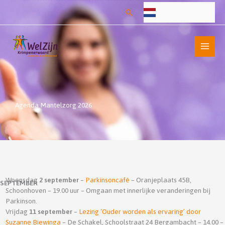
Ga
Zoeken
naar
de
inhoud
Agenda Mantelzorg 2026
Woensdag
2 september
–
Parkinsoncafé
– Oranjeplaats 45B,
SEPTEMBER
Schoonhoven – 19.00 uur – Omgaan met innerlijke veranderingen bij
Parkinson.
Vrijdag
11 september
–
Lezing ‘Ouder worden als ervaring’ door
Suzanne Biewinga
– De Schakel, Schoolstraat 24 Bergambacht – 14.00 –