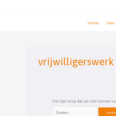
Ga
naar
de
inhoud
Home
Over
Zoek
naar:
vrijwilligerswerk
Het lijkt erop dat we niet kunnen v