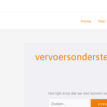
Ga
naar
de
inhoud
Home
Over
Zoek
naar:
vervoersonderst
Het lijkt erop dat we niet kunnen v