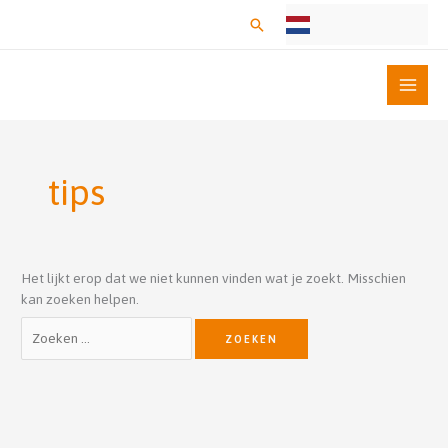
Ga
Zoeken
naar
de
inhoud
Zoek
naar:
tips
Het lijkt erop dat we niet kunnen vinden wat je zoekt. Misschien
kan zoeken helpen.