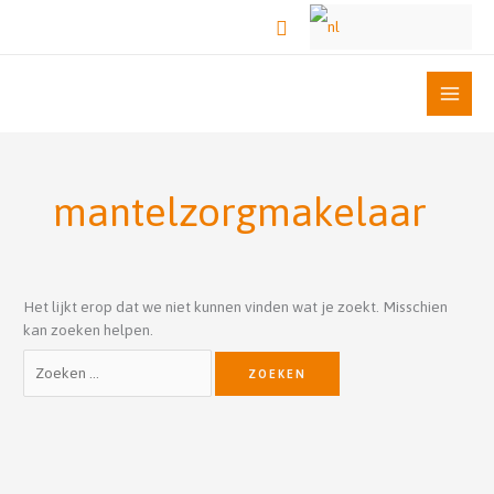
Ga
Zoeken
naar
de
inhoud
Zoek
naar:
mantelzorgmakelaar
Het lijkt erop dat we niet kunnen vinden wat je zoekt. Misschien
kan zoeken helpen.