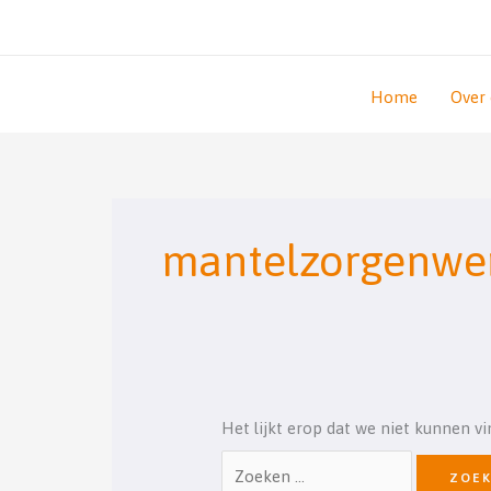
Ga
naar
de
inhoud
Home
Over
Zoek
naar:
mantelzorgenwe
Het lijkt erop dat we niet kunnen v