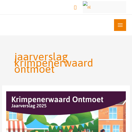
Ga
Zoeken
naar
de
inhoud
jaarverslag
krimpenerwaard
ontmoet
Jaarverslag
werkgroep
‘Krimpenerwaard
Ontmoet’
2025