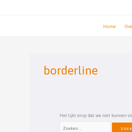
Ga
naar
de
inhoud
Home
Ove
Zoek
naar:
borderline
Het lijkt erop dat we niet kunnen v