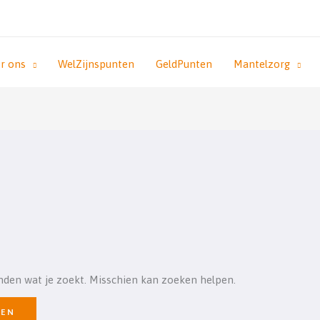
r ons
WelZijnspunten
GeldPunten
Mantelzorg
inden wat je zoekt. Misschien kan zoeken helpen.