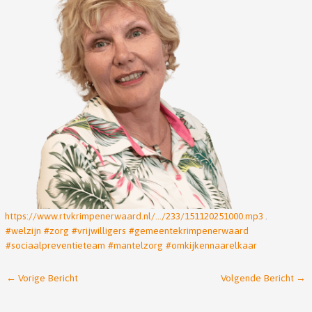
https://www.rtvkrimpenerwaard.nl/…/233/151120251000.mp3
.
#welzijn
#zorg
#vrijwilligers
#gemeentekrimpenerwaard
#sociaalpreventieteam
#mantelzorg
#omkijkennaarelkaar
←
Vorige Bericht
Volgende Bericht
→