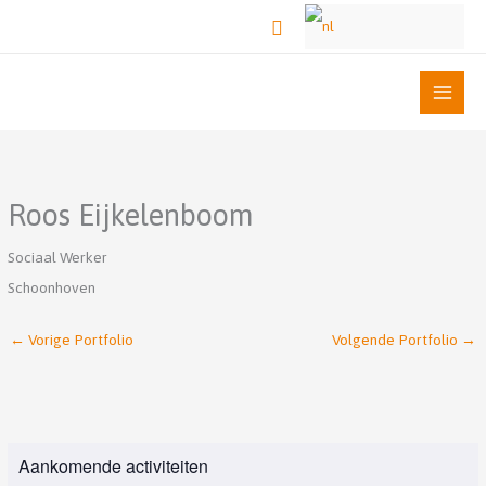
Ga
Zoeken
naar
de
inhoud
Roos Eijkelenboom
Sociaal Werker
Schoonhoven
←
Vorige Portfolio
Volgende Portfolio
→
Aankomende activiteiten