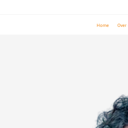
Ga
naar
de
inhoud
Home
Over